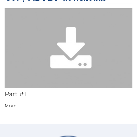
Part #1
More...