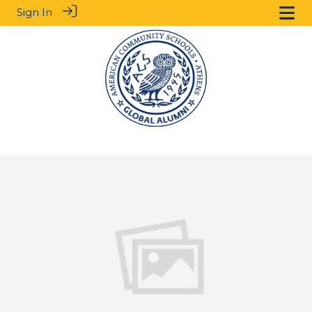
Sign In
.
.
.
.